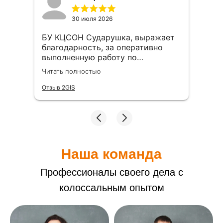
30 июля 2026
БУ КЦСОН Сударушка, выражает
БУ
ие
благодарность, за оперативно
бл
выполненную работу по
ра
перетяжки мягкой мебели в
мя
Читать полностью
Чит
детском отделении. Хорошо
Ув
перетянута, заменён поролон.
оч
Отзыв 2GIS
Отз
Сотрудники довольны!!!
Наша команда
Профессионалы своего дела с
колоссальным опытом